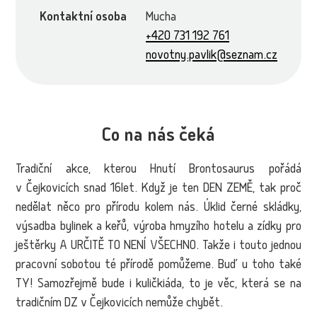
Kontaktní osoba
Mucha
+420 731 192 761
novotny.pavlik@seznam.cz
Co na nás čeká
Tradiční akce, kterou Hnutí Brontosaurus pořádá
v Čejkovicích snad 16let. Když je ten DEN ZEMĚ, tak proč
nedělat něco pro přírodu kolem nás. Úklid černé skládky,
výsadba bylinek a keřů, výroba hmyzího hotelu a zídky pro
ještěrky A URČITĚ TO NENÍ VŠECHNO. Takže i touto jednou
pracovní sobotou té přírodě pomůžeme. Buď u toho také
TY! Samozřejmě bude i kuličkiáda, to je věc, která se na
tradičním DZ v Čejkovicích nemůže chybět.