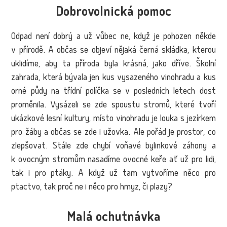
Dobrovolnická pomoc
Odpad není dobrý a už vůbec ne, když je pohozen někde
v přírodě. A občas se objeví nějaká černá skládka, kterou
uklidíme, aby ta příroda byla krásná, jako dříve. Školní
zahrada, která bývala jen kus vysazeného vinohradu a kus
orné půdy na třídní políčka se v posledních letech dost
proměnila. Vysázeli se zde spoustu stromů, které tvoří
ukázkové lesní kultury, místo vinohradu je louka s jezírkem
pro žáby a občas se zde i užovka. Ale pořád je prostor, co
zlepšovat. Stále zde chybí voňavé bylinkové záhony a
k ovocným stromům nasadíme ovocné keře ať už pro lidi,
tak i pro ptáky. A když už tam vytvoříme něco pro
ptactvo, tak proč ne i něco pro hmyz, či plazy?
Malá ochutnávka