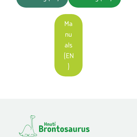
Ma
nu
als
(EN
)