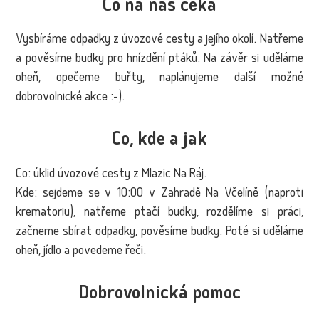
Co na nás čeká
Vysbíráme odpadky z úvozové cesty a jejího okolí. Natřeme
a pověsíme budky pro hnízdění ptáků. Na závěr si uděláme
oheň, opečeme buřty, naplánujeme další možné
dobrovolnické akce :-).
Co, kde a jak
Co: úklid úvozové cesty z Mlazic Na Ráj.
Kde: sejdeme se v 10:00 v Zahradě Na Včelíně (naproti
krematoriu), natřeme ptačí budky, rozdělíme si práci,
začneme sbírat odpadky, pověsíme budky. Poté si uděláme
oheň, jídlo a povedeme řeči.
Dobrovolnická pomoc