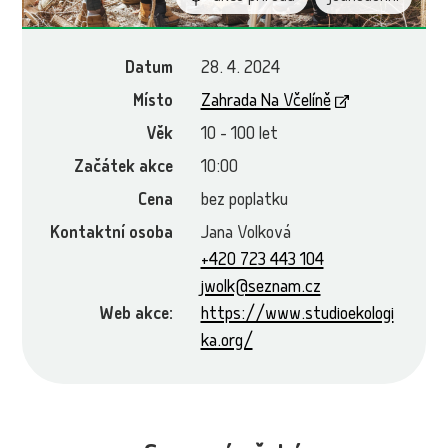
Datum
28. 4. 2024
Místo
Zahrada Na Včelíně
Věk
10 - 100 let
Začátek akce
10:00
Cena
bez poplatku
Kontaktní osoba
Jana Volková
+420 723 443 104
jwolk@seznam.cz
Web akce:
https://www.studioekologi
ka.org/