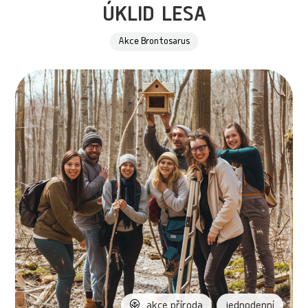
úklid lesa
Akce Brontosarus
akce příroda
jednodenní