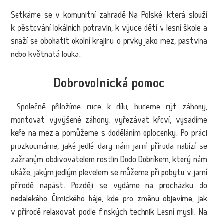
Setkáme se v komunitní zahradě Na Polské, která slouží
k pěstování lokálních potravin, k výuce dětí v lesní škole a
snaží se obohatit okolní krajinu o prvky jako mez, pastvina
nebo květnatá louka.
Dobrovolnická pomoc
Společně přiložíme ruce k dílu, budeme rýt záhony,
montovat vyvýšené záhony, vyřezávat křoví, vysadíme
keře na mez a pomůžeme s doděláním oplocenky. Po práci
prozkoumáme, jaké jedlé dary nám jarní příroda nabízí se
zažraným obdivovatelem rostlin Dodo Dobríkem, který nám
ukáže, jakým jedlým plevelem se můžeme při pobytu v jarní
přírodě napást. Později se vydáme na procházku do
nedalekého Čimického háje, kde pro změnu objevíme, jak
v přírodě relaxovat podle finských technik Lesní mysli. Na