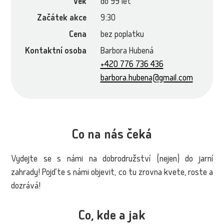
Věk
do 99 let
Začátek akce
9:30
Cena
bez poplatku
Kontaktní osoba
Barbora Hubená
+420 776 736 436
barbora.hubena@gmail.com
Co na nás čeká
Vydejte se s námi na dobrodružství (nejen) do jarní
zahrady! Pojďte s námi objevit, co tu zrovna kvete, roste a
dozrává!
Co, kde a jak