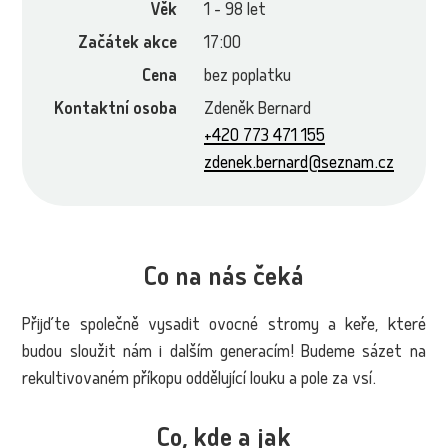
Věk
1 - 98 let
Začátek akce
17:00
Cena
bez poplatku
Kontaktní osoba
Zdeněk Bernard
+420 773 471 155
zdenek.bernard@seznam.cz
Co na nás čeká
Přijďte společně vysadit ovocné stromy a keře, které
budou sloužit nám i dalším generacím! Budeme sázet na
rekultivovaném příkopu oddělující louku a pole za vsí.
Co, kde a jak