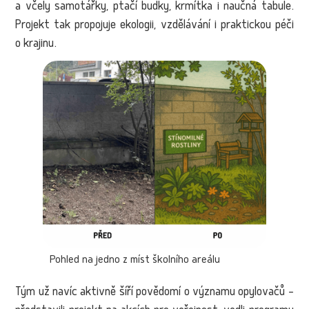
a včely samotářky, ptačí budky, krmítka i naučná tabule.
Projekt tak propojuje ekologii, vzdělávání i praktickou péči
o krajinu.
Pohled na jedno z míst školního areálu
Tým už navíc aktivně šíří povědomí o významu opylovačů –