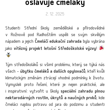
oslavuje čmeláky
2. 12. 2025
Studenti Střední školy zemědělské a přírodovědné
v Rožnově pod Radhoštěm uspěli se svým skvělým
nápadem a jejich
Čmeláčí edukační zahrada
byla vybrána
jako
vítězný projekt letošní Středoškolské výzvy
!
Tým středoškoláků si všiml problému, který se týká nás
všech –
úbytku čmeláků a dalších opylovačů
, kteří kvůli
klimatickým změnám ztrácejí vhodné podmínky k životu.
Vymysleli proto řešení, které je nejen praktické, ale
i inspirativní: vytvořit u školy
speciální zahradu plnou
nektarodárných rostlin, úkrytů a naučných prvků
, kde
čmeláci najdou potravu od jara do podzimu a studenti