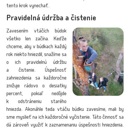
tento krok vynechať.
Pravidelná údržba a čistenie
Zavesením vtáčích búdok
všetko len začína. Keďže
chceme, aby v búdkach každý
rok niekto hniezdil, snažíme sa
o ich pravidelnú údržbu
a čistenie. Úspešnosť
zahniezdenia sa každoročne
znižuje rádovo o desiatky
percent, pokiaľ nedôjde
k odstráneniu starého
hniezda. Akonáhle teda vtáčiu búdku zavesíme, mali by
sme myslieť na ich každoročné vyčistenie. Táto činnosť sa
dá zároveň využiť k zaznamenaniu úspešnosti hniezdenia.