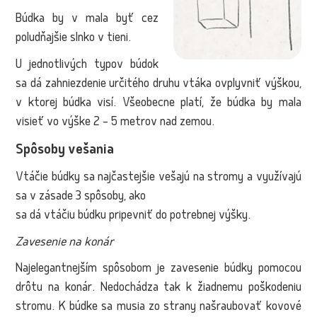
Búdka by v mala byť cez
poludňajšie slnko v tieni.
U jednotlivých typov búdok
sa dá zahniezdenie určitého druhu vtáka ovplyvniť výškou,
v ktorej búdka visí. Všeobecne platí, že búdka by mala
visieť vo výške 2 – 5 metrov nad zemou.
Spôsoby vešania
Vtáčie búdky sa najčastejšie vešajú na stromy a využívajú
sa v zásade 3 spôsoby, ako
sa dá vtáčiu búdku pripevniť do potrebnej výšky.
Zavesenie na konár
Najelegantnejším spôsobom je zavesenie búdky pomocou
drôtu na konár. Nedochádza tak k žiadnemu poškodeniu
stromu. K búdke sa musia zo strany našraubovať kovové