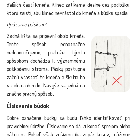
ďalších častí kmeňa. Klinec zatĺkame ideálne cez podložku,
ktorá zaistí, aby klinec nevrástol do kmeňa a búdka spadla.
Opásanie páskami
Zadná lišta sa pripevní okolo kmeňa.
Tento spôsob jednoznačne
nedoporučujeme, pretože týmto
spôsobom dochádza k významnému
poškodeniu stroma. Pásky postupne
začnú vrastať to kmeňa a škrtia ho
v celom obvode. Navyše sa jedná on
značne pracný spôsob.
Číslovanie búdok
Dobre označené búdky sa budú ľahko identifikovať pri
pravidelnej údržbe. Číslovanie sa dá vykonať sprejom alebo
náterom. Pokiaľ však vešiame iba zopár kusov, môžeme