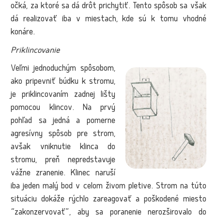
očká, za ktoré sa dá drôt prichytiť. Tento spôsob sa však
dá realizovať iba v miestach, kde sú k tomu vhodné
konáre.
Priklincovanie
Veľmi jednoduchým spôsobom,
ako pripevniť búdku k stromu,
je priklincovaním zadnej lišty
pomocou klincov. Na prvý
pohľad sa jedná a pomerne
agresívny spôsob pre strom,
avšak vniknutie klinca do
stromu, preň nepredstavuje
vážne zranenie. Klinec naruší
iba jeden malý bod v celom živom pletive. Strom na túto
situáciu dokáže rýchlo zareagovať a poškodené miesto
“zakonzervovať”, aby sa poranenie nerozširovalo do