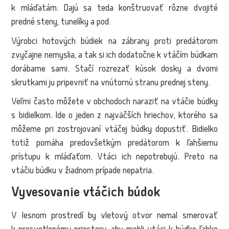
k mláďatám. Dajú sa teda konštruovať rôzne dvojité
predné steny, tunelíky a pod.
Výrobci hotových búdiek na zábrany proti predátorom
zvyčajne nemyslia, a tak si ich dodatočne k vtáčím búdkam
dorábame sami. Stačí rozrezať kúsok dosky a dvomi
skrutkami ju pripevniť na vnútornú stranu prednej steny.
Veľmi často môžete v obchodoch naraziť na vtáčie búdky
s bidielkom. Ide o jeden z najväčších hriechov, ktorého sa
môžeme pri zostrojovaní vtáčej búdky dopustiť. Bidielko
totiž pomáha predovšetkým predátorom k ľahšiemu
prístupu k mláďaťom. Vtáci ich nepotrebujú. Preto na
vtáčiu búdku v žiadnom prípade nepatria.
Vyvesovanie vtáčich búdok
V lesnom prostredí by vletový otvor nemal smerovať